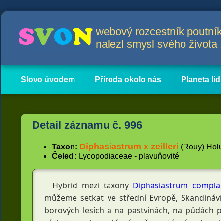
webový rozcestník poutník
nalezl smysl svého život
Slovo úvodem
Příroda okolo nás
Planeta lid
Hlavní obsah
Články
Detail záznamu č. 996
Diphasiastrum x zeilleri
Taxon:
(Rouy) Holub
Čeleď:
Lycopodiaceae - plavuňovité
Hybrid mezi taxony 
Diphasiastrum compl
můžeme setkat ve střední Evropě, Skandinávii
borových lesích a na pastvinách, na půdách pí