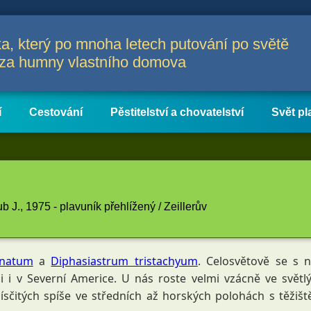
a, který po mnoha letech putování po světě
a za humny vlastního domova
í
Cestování
Pěstitelství a chovatelství
Svět pl
 J., 1975 - plavuník přehlížený / Zeillerův
anatum
 a 
Diphasiastrum tristachyum
. Celosvětově se s n
 i v Severní Americe. U nás roste velmi vzácně ve světlý
sčitých spíše ve středních až horských polohách s těžišt