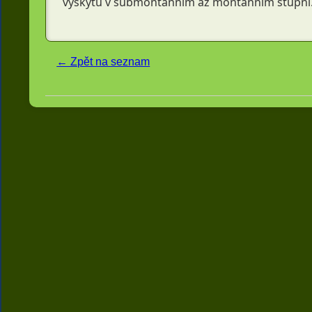
výskytu v submontánním až montánním stupni
← Zpět na seznam