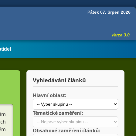
Pátek 07. Srpen 2026
Verze 3.0
atidel
Vyhledávání článků
Hlavní oblast:
Tématické zaměření:
ím 
ch 
ěm 
Obsahové zaměření článků: