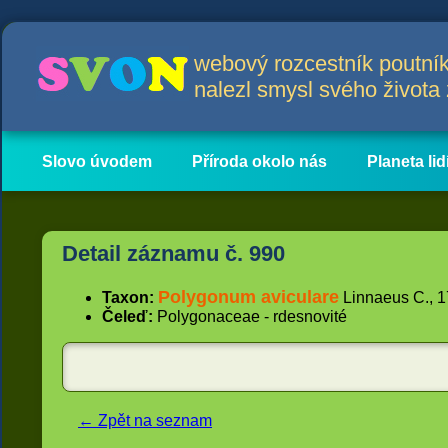
webový rozcestník poutník
nalezl smysl svého život
Slovo úvodem
Příroda okolo nás
Planeta lid
Hlavní obsah
Články
Detail záznamu č. 990
Polygonum aviculare
Taxon:
Linnaeus C., 17
Čeleď:
Polygonaceae - rdesnovité
← Zpět na seznam