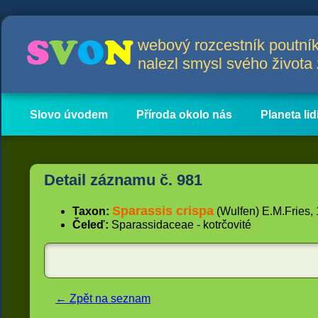
webový rozcestník poutník
nalezl smysl svého život
Slovo úvodem
Příroda okolo nás
Planeta lid
Hlavní obsah
Články
Detail záznamu č. 981
Sparassis crispa
Taxon:
(Wulfen) E.M.Fries, 
Čeleď:
Sparassidaceae - kotrčovité
← Zpět na seznam