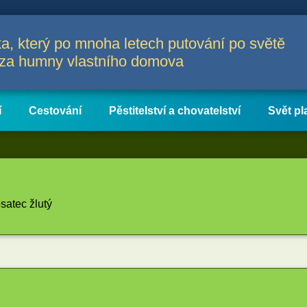
a, který po mnoha letech putování po světě
a za humny vlastního domova
í
Cestování
Pěstitelství a chovatelství
Svět pl
satec žlutý