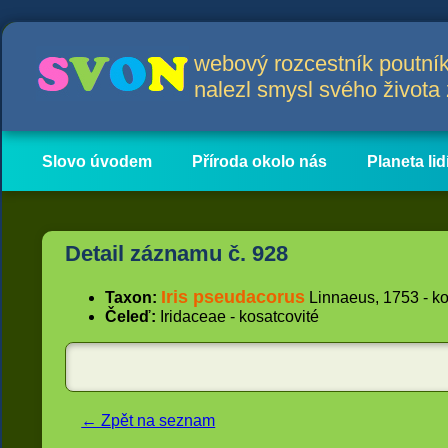
webový rozcestník poutník
nalezl smysl svého život
Slovo úvodem
Příroda okolo nás
Planeta lid
Hlavní obsah
Články
Detail záznamu č. 928
Iris pseudacorus
Taxon:
Linnaeus, 1753 - ko
Čeleď:
Iridaceae - kosatcovité
← Zpět na seznam