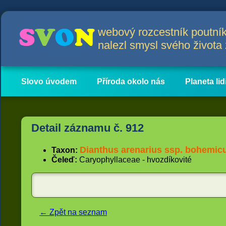
webový rozcestník poutník
nalezl smysl svého život
Slovo úvodem
Příroda okolo nás
Planeta lid
Hlavní obsah
Články
Detail záznamu č. 912
Dianthus arenarius ssp. bohemic
Taxon:
Čeleď:
Caryophyllaceae - hvozdíkovité
← Zpět na seznam