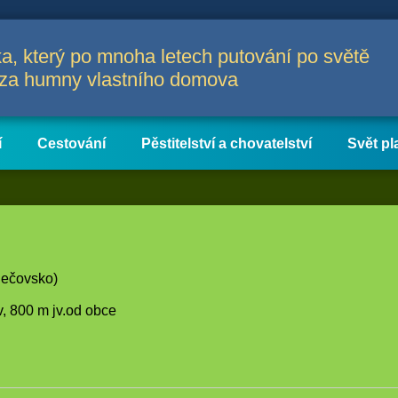
a, který po mnoha letech putování po světě
a za humny vlastního domova
í
Cestování
Pěstitelství a chovatelství
Svět pl
Bečovsko)
v, 800 m jv.od obce