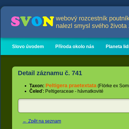
webový rozcestník poutník
nalezl smysl svého život
Slovo úvodem
Příroda okolo nás
Planeta lid
Hlavní obsah
Články
Detail záznamu č. 741
Peltigera praetextata
Taxon:
(Flörke ex Somm
Čeleď:
Peltigeraceae - hávnatkovité
← Zpět na seznam