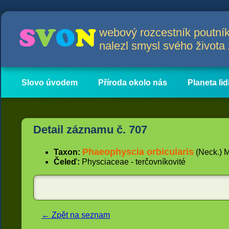
webový rozcestník poutník
nalezl smysl svého život
Slovo úvodem
Příroda okolo nás
Planeta lid
Hlavní obsah
Články
Detail záznamu č. 707
Phaeophyscia orbicularis
Taxon:
(Neck.) M
Čeleď:
Physciaceae - terčovníkovité
← Zpět na seznam