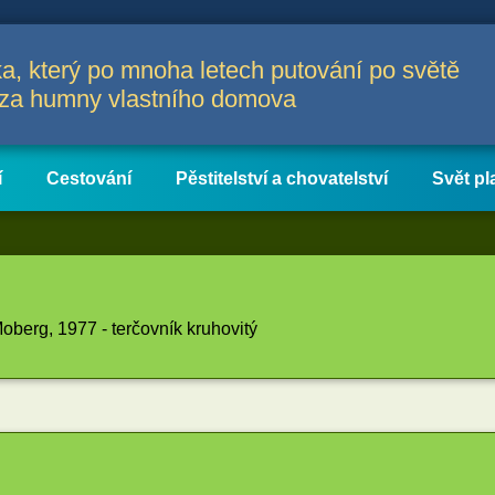
a, který po mnoha letech putování po světě
a za humny vlastního domova
í
Cestování
Pěstitelství a chovatelství
Svět pl
oberg, 1977 - terčovník kruhovitý