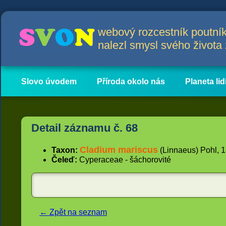
webový rozcestník poutník
nalezl smysl svého život
Slovo úvodem
Příroda okolo nás
Planeta lid
Hlavní obsah
Články
Detail záznamu č. 68
Cladium mariscus
Taxon:
(Linnaeus) Pohl, 18
Čeleď:
Cyperaceae - šáchorovité
← Zpět na seznam