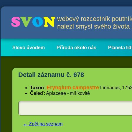
webový rozcestník poutník
nalezl smysl svého život
Slovo úvodem
Příroda okolo nás
Planeta lid
Hlavní obsah
Články
Detail záznamu č. 678
Eryngium campestre
Taxon:
Linnaeus, 1753
Čeleď:
Apiaceae - miříkovité
← Zpět na seznam