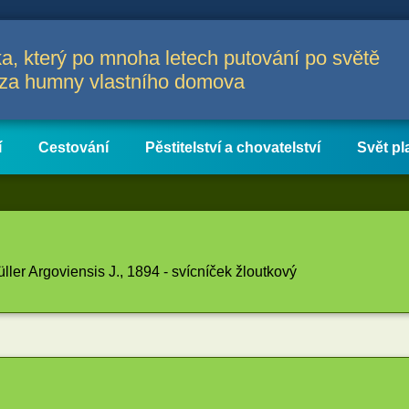
a, který po mnoha letech putování po světě
a za humny vlastního domova
í
Cestování
Pěstitelství a chovatelství
Svět pl
ler Argoviensis J., 1894 - svícníček žloutkový