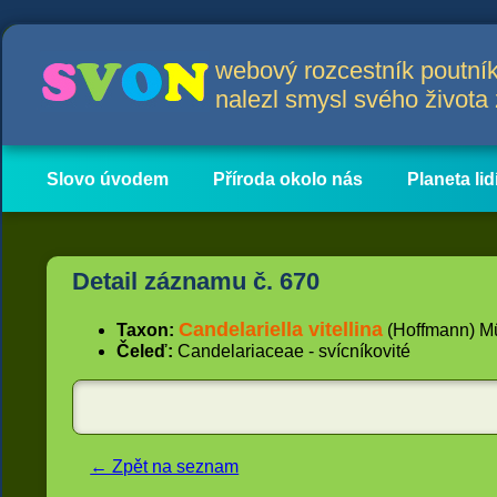
webový rozcestník poutník
nalezl smysl svého život
Slovo úvodem
Příroda okolo nás
Planeta lid
Hlavní obsah
Články
Detail záznamu č. 670
Candelariella vitellina
Taxon:
(Hoffmann) Mül
Čeleď:
Candelariaceae - svícníkovité
← Zpět na seznam