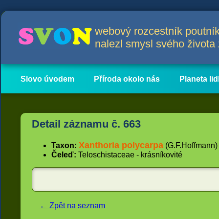
webový rozcestník poutník
nalezl smysl svého život
Slovo úvodem
Příroda okolo nás
Planeta lid
Hlavní obsah
Články
Detail záznamu č. 663
Xanthoria polycarpa
Taxon:
(G.F.Hoffmann) 
Čeleď:
Teloschistaceae - krásníkovité
← Zpět na seznam