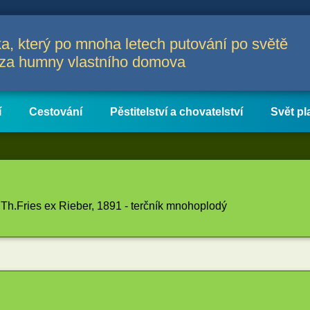
a, který po mnoha letech putování po světě
a za humny vlastního domova
í
Cestování
Pěstitelství a chovatelství
Svět pl
Th.Fries ex Rieber, 1891 - terčník mnohoplodý