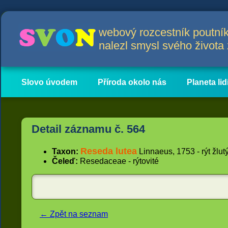
webový rozcestník poutník
nalezl smysl svého život
Slovo úvodem
Příroda okolo nás
Planeta lid
Hlavní obsah
Články
Detail záznamu č. 564
Reseda lutea
Taxon:
Linnaeus, 1753 - rýt žlut
Čeleď:
Resedaceae - rýtovité
← Zpět na seznam