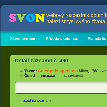
webový rozcestník poutník
nalezl smysl svého život
Slovo úvodem
Příroda okolo nás
Planeta lid
Hlavní obsah
Články
Detail záznamu č. 490
Galeopsis speciosa
Taxon:
Miller, 1768 - ko
Čeleď:
Lamiaceae - hluchavkovité
← Zpět na seznam