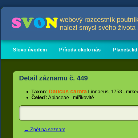
webový rozcestník poutník
nalezl smysl svého život
Slovo úvodem
Příroda okolo nás
Planeta lid
Hlavní obsah
Články
Detail záznamu č. 449
Daucus carota
Taxon:
Linnaeus, 1753 - mrke
Čeleď:
Apiaceae - miříkovité
← Zpět na seznam