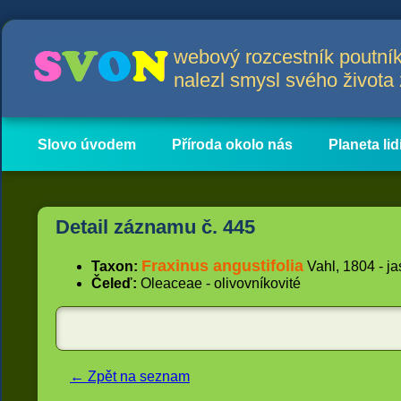
webový rozcestník poutník
nalezl smysl svého život
Slovo úvodem
Příroda okolo nás
Planeta lid
Hlavní obsah
Články
Detail záznamu č. 445
Fraxinus angustifolia
Taxon:
Vahl, 1804 - ja
Čeleď:
Oleaceae - olivovníkovité
← Zpět na seznam