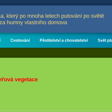
a, který po mnoha letech putování po světě
a za humny vlastního domova
í
Cestování
Pěstitelství a chovatelství
Svět pl
eřová vegetace