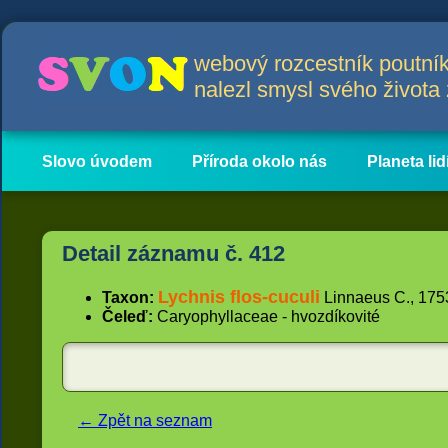
webový rozcestník poutník
nalezl smysl svého život
Slovo úvodem
Příroda okolo nás
Planeta lid
Hlavní obsah
Články
Detail záznamu č. 412
Lychnis flos-cuculi
Taxon:
Linnaeus C., 1753
Čeleď:
Caryophyllaceae - hvozdíkovité
← Zpět na seznam