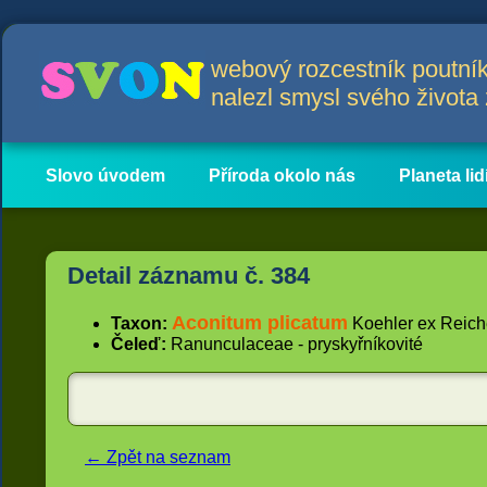
webový rozcestník poutník
nalezl smysl svého život
Slovo úvodem
Příroda okolo nás
Planeta lid
Hlavní obsah
Články
Detail záznamu č. 384
Aconitum plicatum
Taxon:
Koehler ex Reich
Čeleď:
Ranunculaceae - pryskyřníkovité
← Zpět na seznam