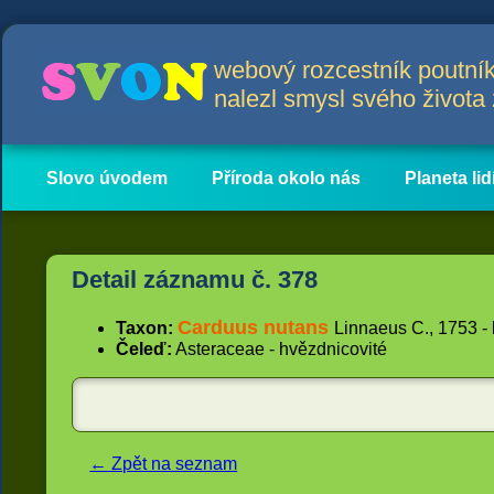
webový rozcestník poutník
nalezl smysl svého život
Slovo úvodem
Příroda okolo nás
Planeta lid
Hlavní obsah
Články
Detail záznamu č. 378
Carduus nutans
Taxon:
Linnaeus C., 1753 - 
Čeleď:
Asteraceae - hvězdnicovité
← Zpět na seznam