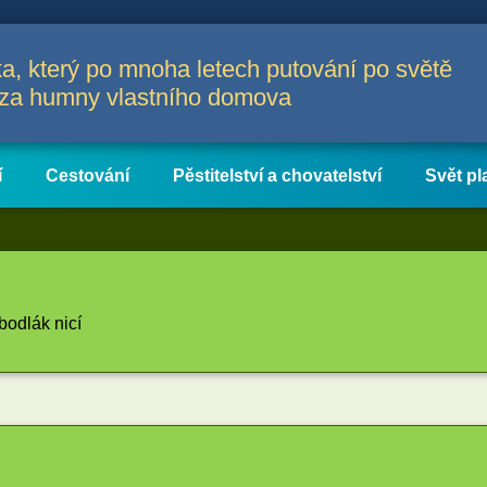
a, který po mnoha letech putování po světě
a za humny vlastního domova
í
Cestování
Pěstitelství a chovatelství
Svět pl
bodlák nicí