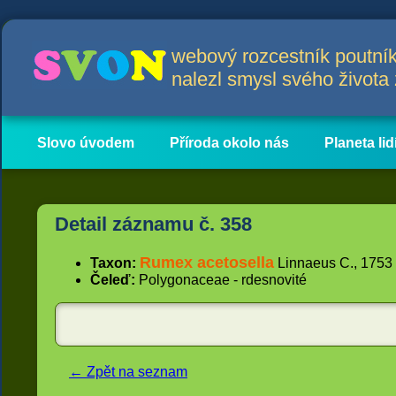
webový rozcestník poutník
nalezl smysl svého život
Slovo úvodem
Příroda okolo nás
Planeta lid
Hlavní obsah
Články
Detail záznamu č. 358
Rumex acetosella
Taxon:
Linnaeus C., 1753 
Čeleď:
Polygonaceae - rdesnovité
← Zpět na seznam