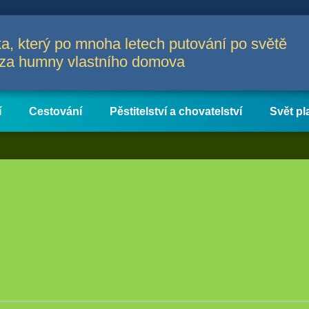
a, který po mnoha letech putování po světě
a za humny vlastního domova
í
Cestování
Pěstitelství a chovatelství
Svět pl