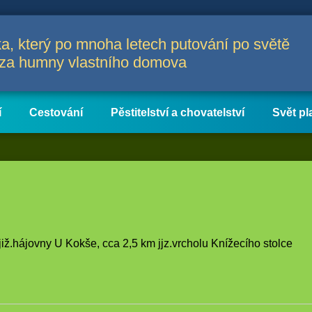
a, který po mnoha letech putování po světě
a za humny vlastního domova
í
Cestování
Pěstitelství a chovatelství
Svět pl
iž.hájovny U Kokše, cca 2,5 km jjz.vrcholu Knížecího stolce