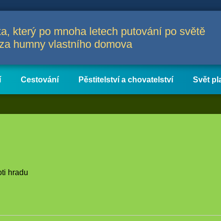
a, který po mnoha letech putování po světě
a za humny vlastního domova
í
Cestování
Pěstitelství a chovatelství
Svět pl
ti hradu