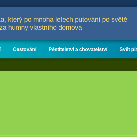
a, který po mnoha letech putování po světě
a za humny vlastního domova
í
Cestování
Pěstitelství a chovatelství
Svět pl