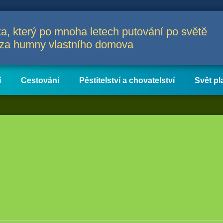
a, který po mnoha letech putování po světě
a za humny vlastního domova
í
Cestování
Pěstitelství a chovatelství
Svět pl