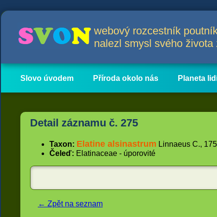
webový rozcestník poutník
nalezl smysl svého život
Slovo úvodem
Příroda okolo nás
Planeta lid
Hlavní obsah
Články
Detail záznamu č. 275
Elatine alsinastrum
Taxon:
Linnaeus C., 1753
Čeleď:
Elatinaceae - úporovité
← Zpět na seznam