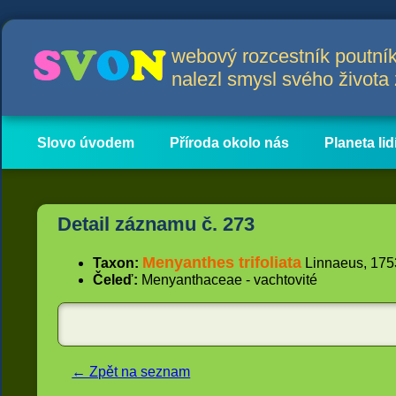
webový rozcestník poutník
nalezl smysl svého život
Slovo úvodem
Příroda okolo nás
Planeta lid
Hlavní obsah
Články
Detail záznamu č. 273
Menyanthes trifoliata
Taxon:
Linnaeus, 1753 
Čeleď:
Menyanthaceae - vachtovité
← Zpět na seznam