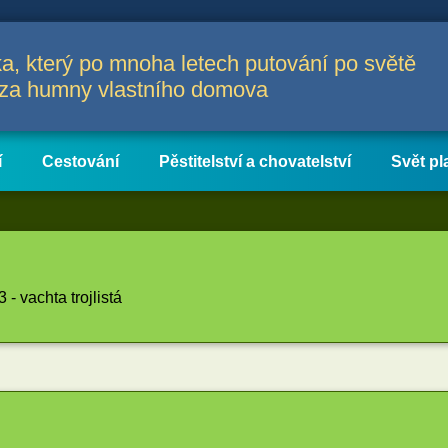
a, který po mnoha letech putování po světě
a za humny vlastního domova
í
Cestování
Pěstitelství a chovatelství
Svět pl
- vachta trojlistá