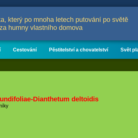
a, který po mnoha letech putování po světě
a za humny vlastního domova
í
Cestování
Pěstitelství a chovatelství
Svět pl
ndifoliae-Dianthetum deltoidis
níky