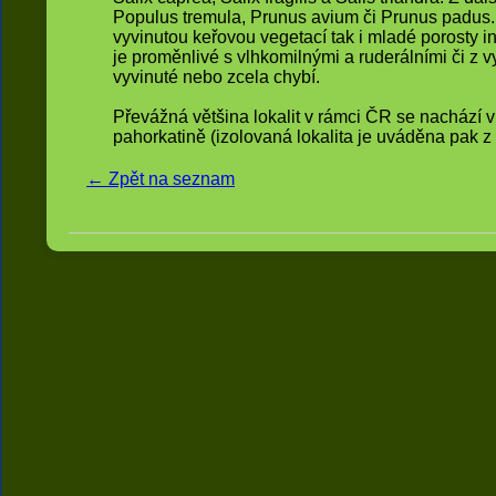
Populus tremula, Prunus avium či Prunus padus. 
vyvinutou keřovou vegetací tak i mladé porosty ini
je proměnlivé s vlhkomilnými a ruderálními či z 
vyvinuté nebo zcela chybí.
Převážná většina lokalit v rámci ČR se nachází
pahorkatině (izolovaná lokalita je uváděna pak z
← Zpět na seznam