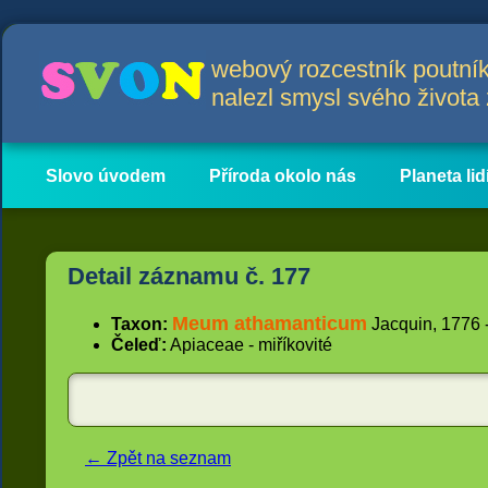
webový rozcestník poutník
nalezl smysl svého život
Slovo úvodem
Příroda okolo nás
Planeta lid
Hlavní obsah
Články
Detail záznamu č. 177
Meum athamanticum
Taxon:
Jacquin, 1776 - 
Čeleď:
Apiaceae - miříkovité
← Zpět na seznam