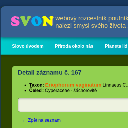
webový rozcestník poutník
nalezl smysl svého život
Slovo úvodem
Příroda okolo nás
Planeta lid
Hlavní obsah
Články
Detail záznamu č. 167
Eriophorum vaginatum
Taxon:
Linnaeus C.,
Čeleď:
Cyperaceae - šáchorovité
← Zpět na seznam