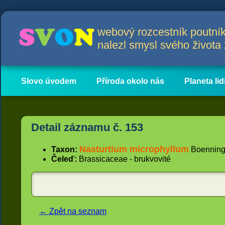
webový rozcestník poutník
nalezl smysl svého život
Slovo úvodem
Příroda okolo nás
Planeta lid
Hlavní obsah
Články
Detail záznamu č. 153
Nasturtium microphyllum
Taxon:
Boenningh
Čeleď:
Brassicaceae - brukvovité
← Zpět na seznam