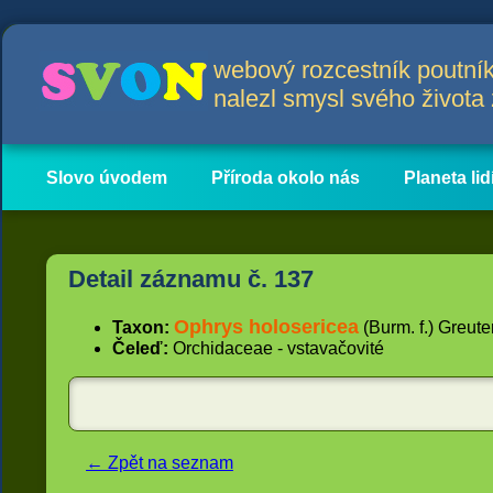
webový rozcestník poutník
nalezl smysl svého život
Slovo úvodem
Příroda okolo nás
Planeta lid
Hlavní obsah
Články
Detail záznamu č. 137
Ophrys holosericea
Taxon:
(Burm. f.) Greute
Čeleď:
Orchidaceae - vstavačovité
← Zpět na seznam