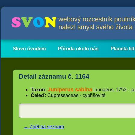
webový rozcestník poutník
nalezl smysl svého život
Slovo úvodem
Příroda okolo nás
Planeta lid
Hlavní obsah
Články
Detail záznamu č. 1164
Juniperus sabina
Taxon:
Linnaeus, 1753 - ja
Čeleď:
Cupressaceae - cypřišovité
← Zpět na seznam